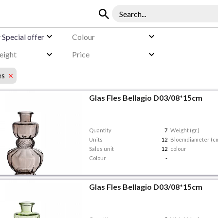
y
Special offer
Colour
eight
Price
es
Glas Fles Bellagio D03/08*15cm
Quantity
7
Weight (gr.)
Units
12
Bloemdiameter (c
Sales unit
12
colour
Colour
-
Glas Fles Bellagio D03/08*15cm