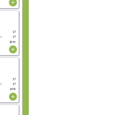
17
m)
17
gray
17
m)
17
pink