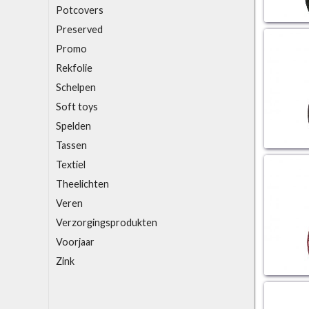
Potcovers
Preserved
Promo
R
ekfolie
S
chelpen
Soft toys
Spelden
T
assen
Textiel
Theelichten
V
eren
Verzorgingsprodukten
Voorjaar
Z
ink