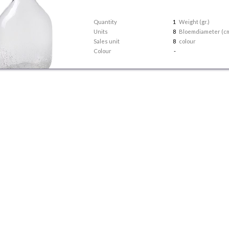
Quantity
1
Weight (gr.)
Units
8
Bloemdiameter (c
Sales unit
8
colour
Colour
-