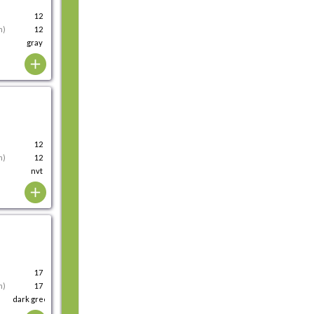
12
m)
12
gray
12
m)
12
nvt
17
m)
17
dark green