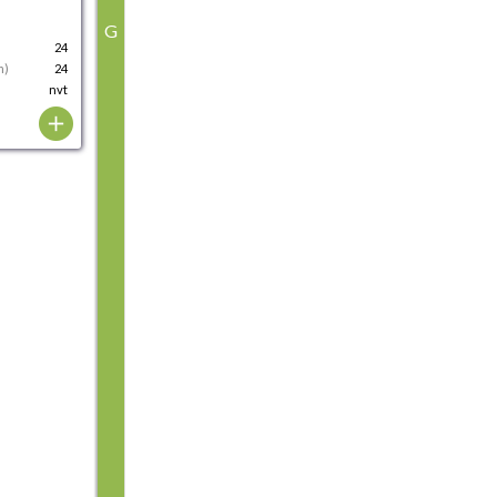
G
24
m)
24
nvt