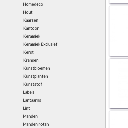
Homedeco
Hout
K
aarsen
Kantoor
Keramiek
Keramiek Exclusief
Kerst
Kransen
Kunstbloemen
Kunstplanten
Kunststof
L
abels
Lantaarns
Lint
M
anden
Manden rotan