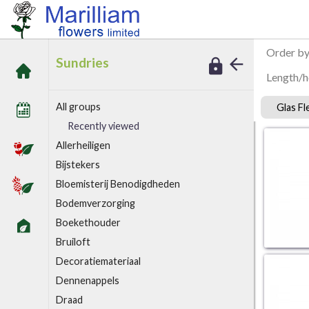
/
Marilliam Sundries 4ATT
Glas Fles
Order b
Sundries
Length/h
All groups
Glas Fl
Recently viewed
A
llerheiligen
B
ijstekers
Bloemisterij Benodigdheden
Bodemverzorging
Boekethouder
Bruiloft
D
ecoratiemateriaal
Dennenappels
Draad