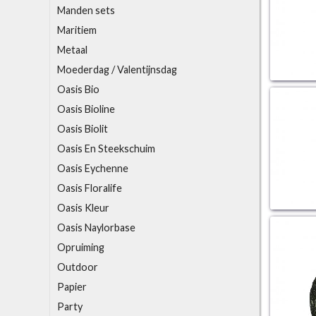
Manden sets
Maritiem
Metaal
Moederdag / Valentijnsdag
O
asis Bio
Oasis Bioline
Oasis Biolit
Oasis En Steekschuim
Oasis Eychenne
Oasis Floralife
Oasis Kleur
Oasis Naylorbase
Opruiming
Outdoor
P
apier
Party