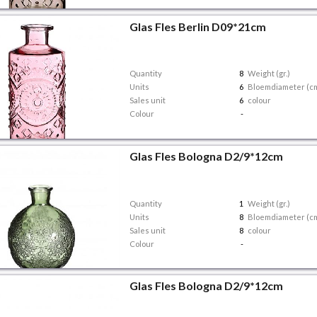
Glas Fles Berlin D09*21cm
Quantity
8
Weight (gr.)
Units
6
Bloemdiameter (c
Sales unit
6
colour
Colour
-
Glas Fles Bologna D2/9*12cm
Quantity
1
Weight (gr.)
Units
8
Bloemdiameter (c
Sales unit
8
colour
Colour
-
Glas Fles Bologna D2/9*12cm