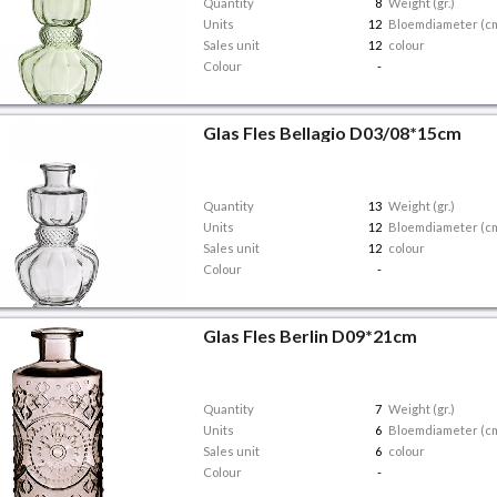
Quantity
8
Weight (gr.)
Units
12
Bloemdiameter (c
Sales unit
12
colour
Colour
-
Glas Fles Bellagio D03/08*15cm
Quantity
13
Weight (gr.)
Units
12
Bloemdiameter (c
Sales unit
12
colour
Colour
-
Glas Fles Berlin D09*21cm
Quantity
7
Weight (gr.)
Units
6
Bloemdiameter (c
Sales unit
6
colour
Colour
-