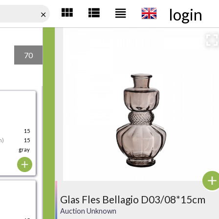
login
70
15
m)
15
gray
Glas Fles Bellagio D03/08*15cm
Auction Unknown