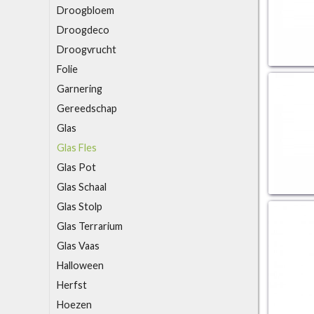
Droogbloem
Droogdeco
Droogvrucht
F
olie
G
arnering
Gereedschap
Glas
Glas Fles
Glas Pot
Glas Schaal
Glas Stolp
Glas Terrarium
Glas Vaas
H
alloween
Herfst
Hoezen