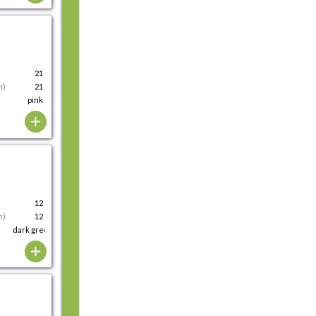
21
m)
21
pink
12
m)
12
dark green